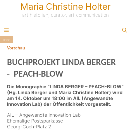
Skip
Maria Christine Holter
to
content
art historian, curator, art communication
back
Vorschau
BUCHPROJEKT LINDA BERGER
- PEACH-BLOW
Die Monographie “LINDA BERGER – PEACH-BLOW”
(Hg. Linda Berger und Maria Christine Holter) wird
am 14. Oktober um 18:00 im AIL (Angewandte
Innovation Lab) der Öffentlichkeit vorgestellt.
AIL – Angewandte Innovation Lab
Ehemalige Postsparkasse
Georg-Coch-Platz 2