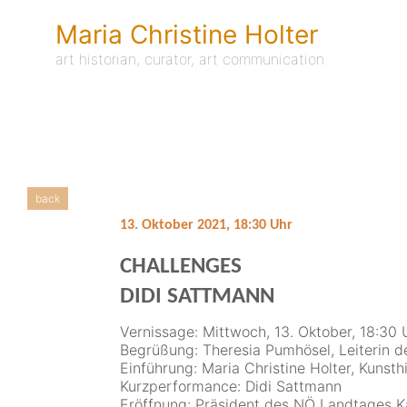
Skip
to
Maria Christine Holter
content
art historian, curator, art communication
back
13. Oktober 2021, 18:30 Uhr
CHALLENGES
DIDI SATTMANN
Vernissage: Mittwoch, 13. Oktober, 18:30 
Begrüßung: Theresia Pumhösel, Leiterin 
Einführung: Maria Christine Holter, Kunsthi
Kurzperformance: Didi Sattmann
Eröffnung:
Präsident des NÖ Landtages Ka