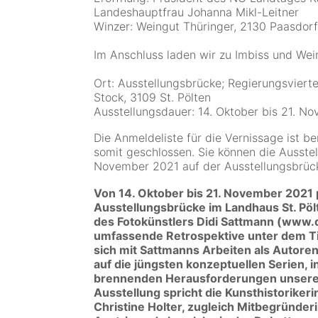
Landeshauptfrau Johanna Mikl
-
Leitner
Winzer: Weingut Thüringer, 2130 Paasdor
Im Anschluss laden wir zu
Imbiss und Wei
Ort: Ausstellungsbrücke; Regierungsviertel
Stock, 3109 St. Pölten
Ausstellungsdauer: 14. Oktober bis 21. N
Die Anmeldeliste für die Vernissage ist be
somit geschlossen. Sie können die Ausstel
November 2021 auf der Ausstellungsbrüc
Von 14. Oktober bis 21. November 2021 p
Ausstellungsbrücke im Landhaus St. Pö
des
Fotokünstlers
Didi
Sattmann
(
www.d
umfassende
Retrospektive unter dem 
sich mit Sattmanns Arbeiten a
ls Autore
auf die jüngsten konzeptuellen Serien, i
brennenden
Herausforderungen
unser
Ausstellung
spricht
die
Kunsthistorikeri
Christine Holter, zugleich M
itbegründeri