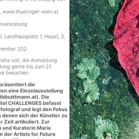
f,
www.thueringer
-
wein.at
nverkostung
, Landhausplatz 1, Haus1, 3.
ovember 202
reits voll, die Anmeldung
lung gerne bis zum 21.
ke besuchen.
räsentiert die
lten
eine
Einzelausstellung
idisattmann.at
).
Die
Titel CHALLENGES befasst
nfotograf
und legt den Fokus
n denen sich der Künstler zu
er
Zeit
artikuliert.
Zur
n
und
Kuratorin Maria
n der Artists for Future