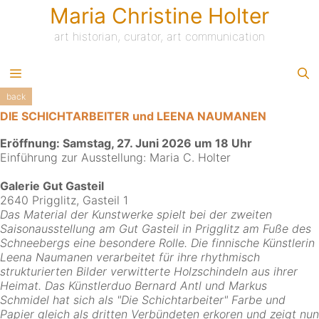
Skip
Maria Christine Holter
to
content
art historian, curator, art communication
back
DIE SCHICHTARBEITER und LEENA NAUMANEN
Eröffnung: Samstag, 27. Juni 2026 um 18 Uhr
Einführung zur Ausstellung: Maria C. Holter
Galerie Gut Gasteil
2640 Prigglitz, Gasteil 1
Das Material der Kunstwerke spielt bei der zweiten
Saisonausstellung am Gut Gasteil in Prigglitz am Fuße des
Schneebergs eine besondere Rolle. Die finnische Künstlerin
Leena Naumanen verarbeitet für ihre rhythmisch
strukturierten Bilder verwitterte Holzschindeln aus ihrer
Heimat. Das Künstlerduo Bernard Antl und Markus
Schmidel hat sich als "Die Schichtarbeiter" Farbe und
Papier gleich als dritten Verbündeten erkoren und zeigt nun