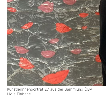
KünstlerInnenporträt 27 aus der Sammlung ÖBV
Lidia Fiabane