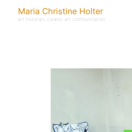
Skip
to
Maria Christine Holter
content
art historian, curator, art communication