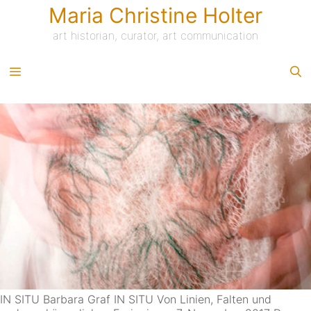
Skip
Maria Christine Holter
to
content
art historian, curator, art communication
IN SITU Barbara Graf IN SITU Von Linien, Falten und