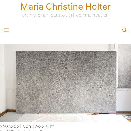
Skip
Maria Christine Holter
to
content
art historian, curator, art communication
29.6.2021 von 17-22 Uhr